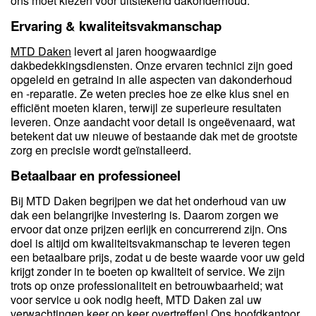
ons moet kiezen voor uitstekend dakonderhoud.
Ervaring & kwaliteitsvakmanschap
MTD Daken
levert al jaren hoogwaardige
dakbedekkingsdiensten. Onze ervaren technici zijn goed
opgeleid en getraind in alle aspecten van dakonderhoud
en -reparatie. Ze weten precies hoe ze elke klus snel en
efficiënt moeten klaren, terwijl ze superieure resultaten
leveren. Onze aandacht voor detail is ongeëvenaard, wat
betekent dat uw nieuwe of bestaande dak met de grootste
zorg en precisie wordt geïnstalleerd.
Betaalbaar en professioneel
Bij MTD Daken begrijpen we dat het onderhoud van uw
dak een belangrijke investering is. Daarom zorgen we
ervoor dat onze prijzen eerlijk en concurrerend zijn. Ons
doel is altijd om kwaliteitsvakmanschap te leveren tegen
een betaalbare prijs, zodat u de beste waarde voor uw geld
krijgt zonder in te boeten op kwaliteit of service. We zijn
trots op onze professionaliteit en betrouwbaarheid; wat
voor service u ook nodig heeft, MTD Daken zal uw
verwachtingen keer op keer overtreffen! Ons hoofdkantoor